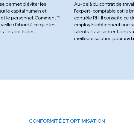
se permet d'éviter les
Au-delà du contrat de travai
 sur le capital humain et
l'expert-comptable est le br
 et le personnel. Comment ?
contrôle RH. Il conseille c
, veille d'abord à ce que les
employés obtiennent une sat
si, les droits des
talents. Ils se sentent ainsi 
meilleure solution pour
évite
CONFORMITÉ ET OPTIMISATION