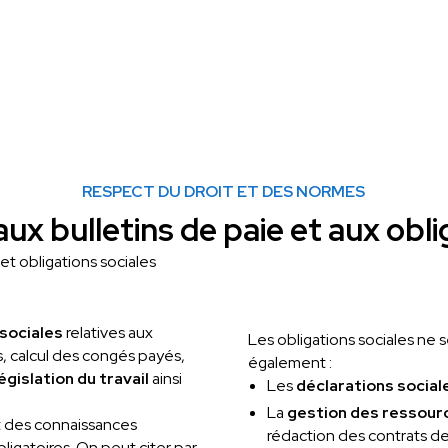
RESPECT DU DROIT ET DES NORMES
aux bulletins de paie et aux obl
sociales
relatives aux
Les obligations sociales ne s
ées, calcul des congés payés,
également :
législation du travail
ainsi
Les
déclarations social
La
gestion des ressou
aut des connaissances
rédaction des contrats de 
ligatoires. On peut citer par