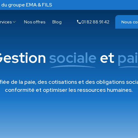
 du groupe EMA & FILS
rvices
Nos offres
Blog
01 82 88 91 42
Nous co
estion
sociale
et
pa
iée de la paie, des cotisations et des obligations soci
conformité et optimiser les ressources humaines.