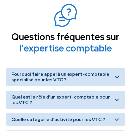
Questions fréquentes sur
l'expertise comptable
Pourquoi faire appel à un expert-comptable
spécialisé pour les VTC ?
Un expert-comptable spécialisé dans les VTC connaît
Quel est le rôle d’un expert-comptable pour
parfaitement les obligations fiscales, sociales et
les VTC ?
comptables propres à ce métier. Il accompagne les
chauffeurs dans la gestion quotidienne de leur
L’expert-comptable a pour mission principale d’assurer la
Quelle catégorie d’activité pour les VTC ?
entreprise, qu’il s’agisse de respecter les échéances
gestion comptable et fiscale de l’entreprise, notamment :
d’impôt, d’optimiser les déclarations sociales ou de