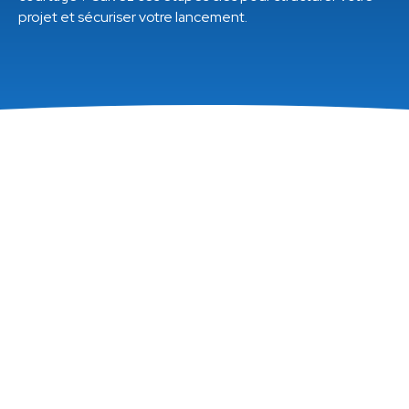
projet et sécuriser votre lancement.
Sommaire
Les formations requises pour devenir courtier
Choisir le bon statut juridique
S’inscrire à l’ORIAS