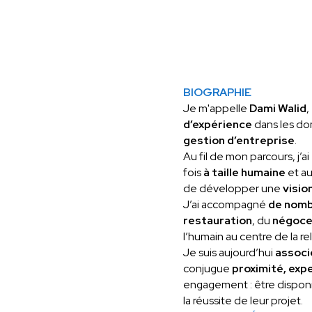
BIOGRAPHIE
Je m'appelle
Dami Walid
,
d’expérience
dans les do
gestion d’entreprise
.
Au fil de mon parcours, j’a
fois
à taille humaine
et au
de développer une
visio
J’ai accompagné
de nomb
restauration
, du
négoc
l’humain au centre de la rel
Je suis aujourd’hui
associ
conjugue
proximité, ex
engagement : être disponib
la réussite de leur projet.