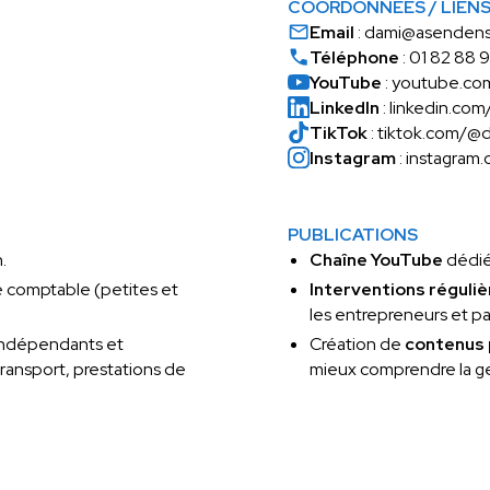
COORDONNÉES / LIEN
Email
: dami@asendens.
Téléphone
: 01 82 88 9
YouTube
: youtube.c
LinkedIn
: linkedin.co
TikTok
: tiktok.com/
Instagram
: instagra
PUBLICATIONS
.
Chaîne YouTube
dédiée
e comptable (petites et
Interventions réguli
les entrepreneurs et pa
indépendants et
Création de
contenus
transport, prestations de
mieux comprendre la ge