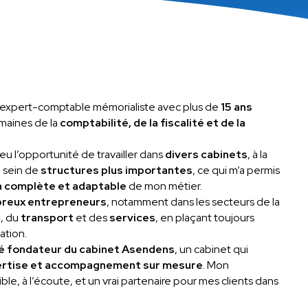
 expert-comptable mémorialiste avec plus de
15 ans
maines de la
comptabilité, de la fiscalité et de la
i eu l’opportunité de travailler dans
divers cabinets
, à la
 sein de
structures plus importantes
, ce qui m’a permis
n complète et adaptable
de mon métier.
reux entrepreneurs
, notamment dans les secteurs de la
e
, du
transport
et des
services
, en plaçant toujours
ation.
é fondateur du cabinet Asendens
, un cabinet qui
pertise et accompagnement sur mesure
. Mon
le, à l’écoute, et un vrai partenaire pour mes clients dans