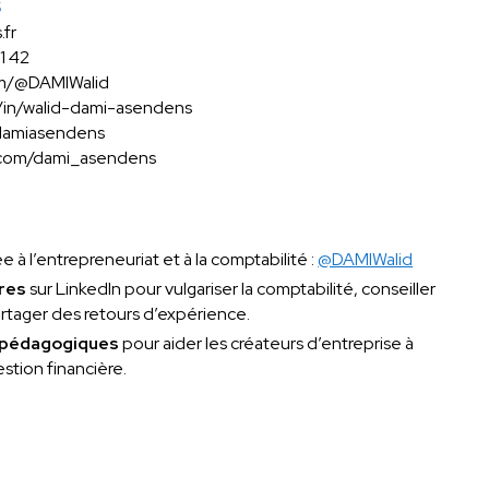
S
fr
1 42
om/@DAMIWalid
m/in/walid-dami-asendens
@damiasendens
m.com/dami_asendens
 à l’entrepreneuriat et à la comptabilité :
@DAMIWalid
ères
sur LinkedIn pour vulgariser la comptabilité, conseiller
rtager des retours d’expérience.
 pédagogiques
pour aider les créateurs d’entreprise à
stion financière.