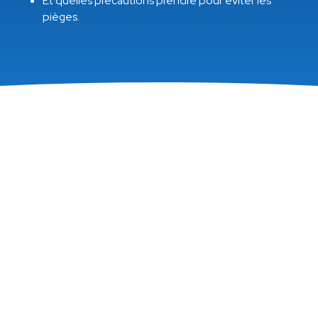
Et quelles précautions prendre pour éviter les
pièges.
Sommaire
Organiser et protéger son patrimoine
Transmettre son entreprise dans un cadre
fiscal avantageux
Utiliser un effet de levier pour financer une