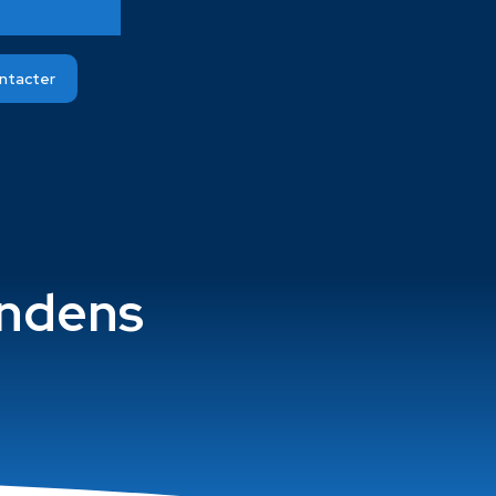
ntacter
endens