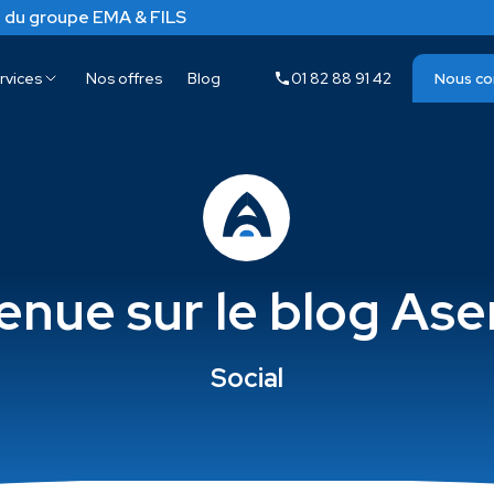
 du groupe EMA & FILS
rvices
Nos offres
Blog
01 82 88 91 42
Nous co
enue sur le blog As
Social